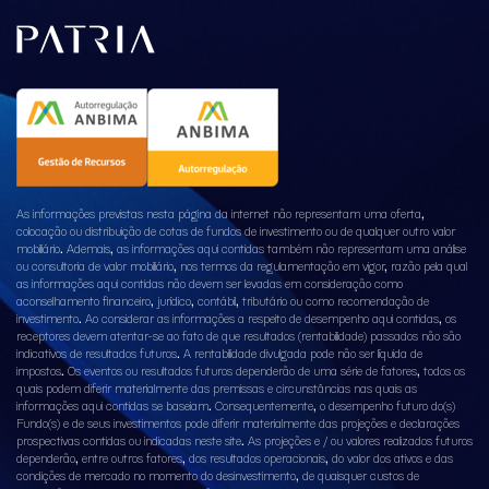
As informações previstas nesta página da internet não representam uma oferta,
colocação ou distribuição de cotas de fundos de investimento ou de qualquer outro valor
mobiliário. Ademais, as informações aqui contidas também não representam uma análise
ou consultoria de valor mobiliário, nos termos da regulamentação em vigor, razão pela qual
as informações aqui contidas não devem ser levadas em consideração como
aconselhamento financeiro, jurídico, contábil, tributário ou como recomendação de
investimento. Ao considerar as informações a respeito de desempenho aqui contidas, os
receptores devem atentar-se ao fato de que resultados (rentabilidade) passados não são
indicativos de resultados futuros. A rentabilidade divulgada pode não ser líquida de
impostos. Os eventos ou resultados futuros dependerão de uma série de fatores, todos os
quais podem diferir materialmente das premissas e circunstâncias nas quais as
informações aqui contidas se baseiam. Consequentemente, o desempenho futuro do(s)
Fundo(s) e de seus investimentos pode diferir materialmente das projeções e declarações
prospectivas contidas ou indicadas neste site. As projeções e / ou valores realizados futuros
dependerão, entre outros fatores, dos resultados operacionais, do valor dos ativos e das
condições de mercado no momento do desinvestimento, de quaisquer custos de