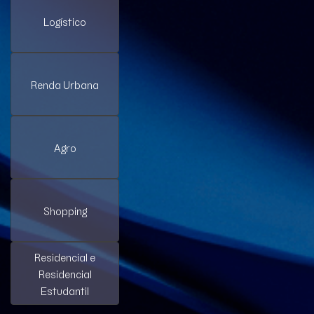
Logístico
Renda Urbana
Agro
Shopping
Residencial e
Residencial
Estudantil