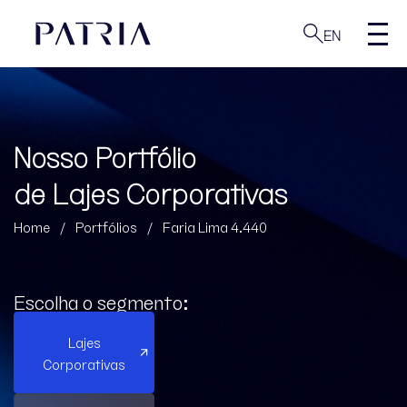
EN
Nosso Portfólio
de Lajes Corporativas
Home
/
Portfólios
/
Faria Lima 4.440
Escolha o segmento:
Lajes
Corporativas