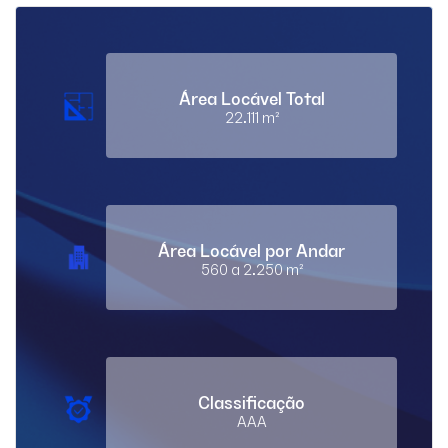
Área Locável Total
22.111 m²
Área Locável por Andar
560 a 2.250 m²
Classificação
AAA