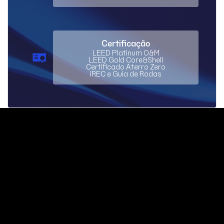
Certificação
LEED Platinum O&M
LEED Gold Core&Shell
Certificado Aterro Zero
IREC e Guia de Rodas