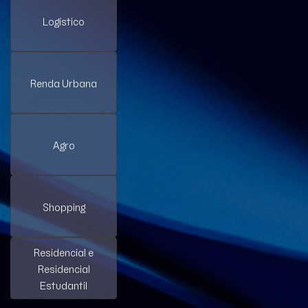
Logístico
Renda Urbana
Agro
Shopping
Residencial e
Residencial
Estudantil