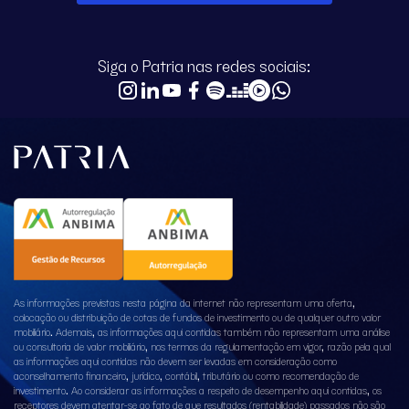
Siga o Patria nas redes sociais:
As informações previstas nesta página da internet não representam uma oferta,
colocação ou distribuição de cotas de fundos de investimento ou de qualquer outro valor
mobiliário. Ademais, as informações aqui contidas também não representam uma análise
ou consultoria de valor mobiliário, nos termos da regulamentação em vigor, razão pela qual
as informações aqui contidas não devem ser levadas em consideração como
aconselhamento financeiro, jurídico, contábil, tributário ou como recomendação de
investimento. Ao considerar as informações a respeito de desempenho aqui contidas, os
receptores devem atentar-se ao fato de que resultados (rentabilidade) passados não são