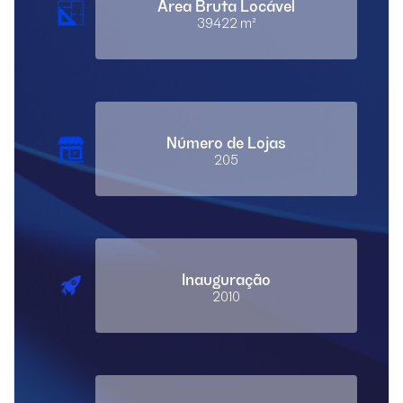
Área Bruta Locável
39422 m²
Número de Lojas
205
Inauguração
2010