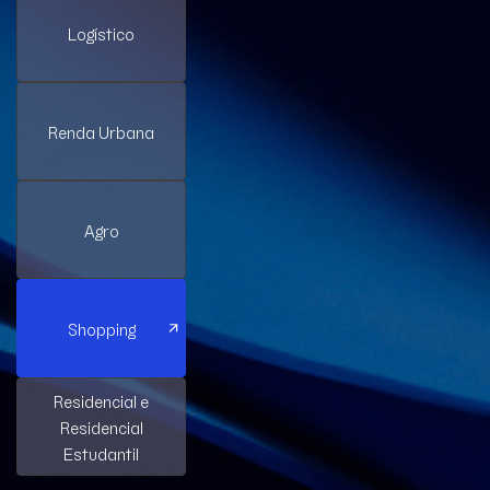
Logístico
Renda Urbana
Agro
Shopping
Residencial e
Residencial
Estudantil