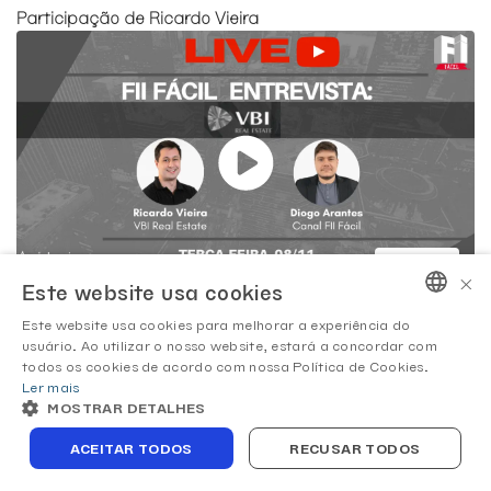
Participação de Ricardo Vieira
09/11/2022
×
Este website usa cookies
FII Fácil - Ricardo Vieira & Diogo Arantes
Este website usa cookies para melhorar a experiência do
PORTUGUESE
usuário. Ao utilizar o nosso website, estará a concordar com
todos os cookies de acordo com nossa Política de Cookies.
ENGLISH
Ler mais
MOSTRAR DETALHES
ACEITAR TODOS
RECUSAR TODOS