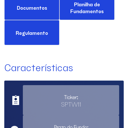
Planilha de
Documentos
Fundamentos
Regulamento
Características
Ticker:
SPTW11
Prazo do Fundo: