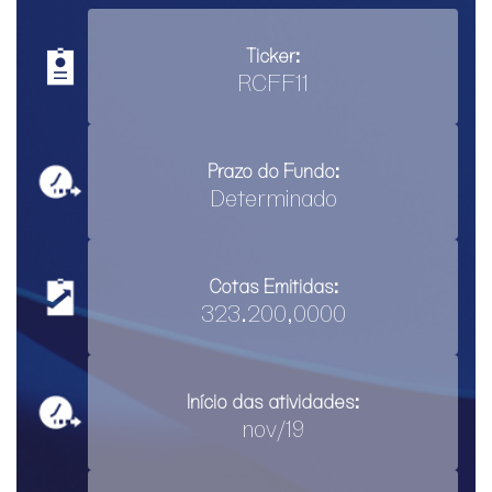
Ticker:
RCFF11
Prazo do Fundo:
Determinado
Cotas Emitidas:
323.200,0000
Início das atividades:
nov/19