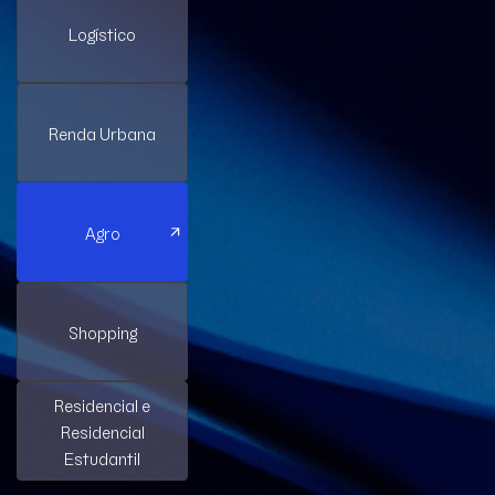
Logístico
Renda Urbana
Agro
Shopping
Residencial e
Residencial
Estudantil