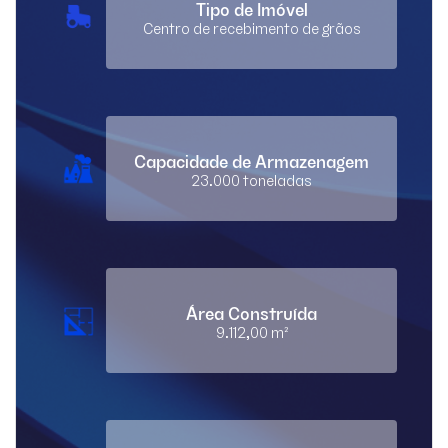
Tipo de Imóvel
Centro de recebimento de grãos
Capacidade de Armazenagem
23.000 toneladas
Área Construída
9.112,00 m²