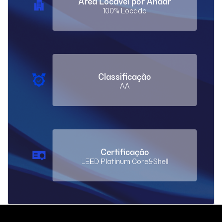
Área Locável por Andar
100% Locado
Classificação
AA
Certificação
LEED Platinum Core&Shell