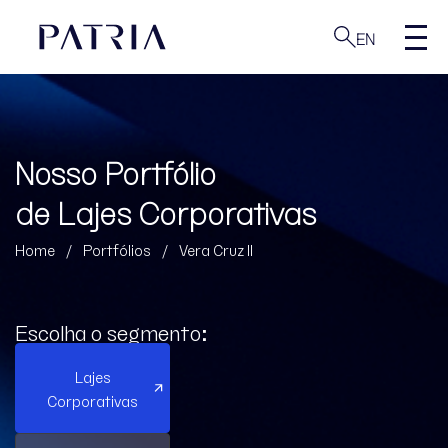
EN
Nosso Portfólio
de Lajes Corporativas
Home
/
Portfólios
/
Vera Cruz II
Escolha o segmento:
Lajes
Corporativas