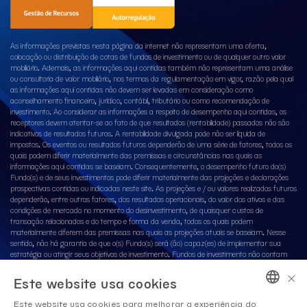
As informações previstas nesta página da internet não representam uma oferta,
colocação ou distribuição de cotas de fundos de investimento ou de qualquer outro valor
mobiliário. Ademais, as informações aqui contidas também não representam uma análise
ou consultoria de valor mobiliário, nos termos da regulamentação em vigor, razão pela qual
as informações aqui contidas não devem ser levadas em consideração como
aconselhamento financeiro, jurídico, contábil, tributário ou como recomendação de
investimento. Ao considerar as informações a respeito de desempenho aqui contidas, os
receptores devem atentar-se ao fato de que resultados (rentabilidade) passados não são
indicativos de resultados futuros. A rentabilidade divulgada pode não ser líquida de
impostos. Os eventos ou resultados futuros dependerão de uma série de fatores, todos os
quais podem diferir materialmente das premissas e circunstâncias nas quais as
informações aqui contidas se baseiam. Consequentemente, o desempenho futuro do(s)
Fundo(s) e de seus investimentos pode diferir materialmente das projeções e declarações
prospectivas contidas ou indicadas neste site. As projeções e / ou valores realizados futuros
dependerão, entre outros fatores, dos resultados operacionais, do valor dos ativos e das
condições de mercado no momento do desinvestimento, de quaisquer custos de
transação relacionados e do tempo e forma da venda, todos os quais podem
materialmente diferem das premissas nas quais as projeções atuais se baseiam. Nesse
sentido, não há garantia de que o(s) Fundo(s) será (ão) capaz(es) de implementar sua
estratégia ou atingir seus objetivos de investimento. Fundos de investimento não contam
com a garantia do administrador fiduciário, do gestor de recursos da carteira, de qualquer
×
mecanismo de seguro ou, ainda, do Fundo Garantidor de Créditos – FGC. Ao investidor é
Este website usa cookies
recomendada a leitura cuidadosa do regulamento e dos documentos de subscrição, com
especial atenção para as cláusulas relativas ao objetivo e à política de investimento do
Este website usa cookies para melhorar a experiência do