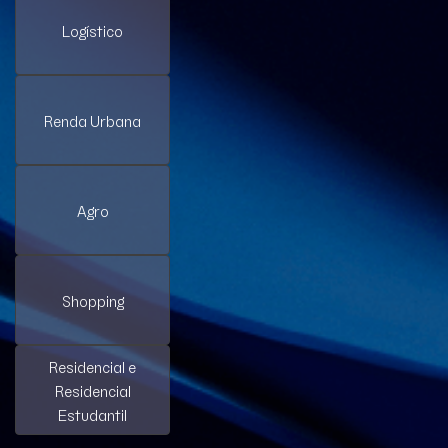
Logístico
Renda Urbana
Agro
Shopping
Residencial e
Residencial
Estudantil