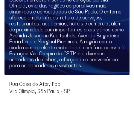
Olímpia, uma das regiões corporativas mais
dinâmicas e consolidadas de São Paulo. O entorno
oferece ampla infraestrutura de serviços,
restaurantes, academias, hotéis e comércio, além
de proximidade com importantes eixos viários como
Avenida Juscelino Kubitschek, Avenida Brigadeiro
Faria Lima e Marginal Pinheiros. A região conta
ainda com excelente mobilidade, com fácil acesso à
Estação Vila Olímpia da CPTM e a diversos
corredores de ônibus, reforçando a conveniência
para colaboradores e visitantes.
Rua Casa do Ator, 1155
Vila Olímpia, São Paulo - SP