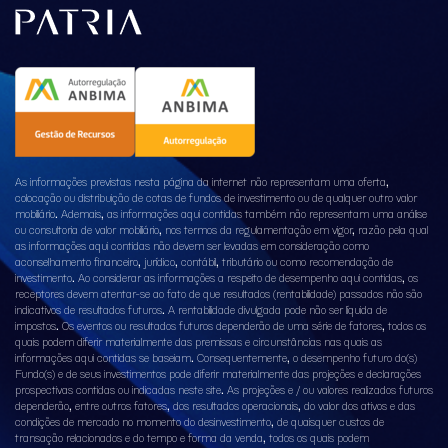
As informações previstas nesta página da internet não representam uma oferta,
colocação ou distribuição de cotas de fundos de investimento ou de qualquer outro valor
mobiliário. Ademais, as informações aqui contidas também não representam uma análise
ou consultoria de valor mobiliário, nos termos da regulamentação em vigor, razão pela qual
as informações aqui contidas não devem ser levadas em consideração como
aconselhamento financeiro, jurídico, contábil, tributário ou como recomendação de
investimento. Ao considerar as informações a respeito de desempenho aqui contidas, os
receptores devem atentar-se ao fato de que resultados (rentabilidade) passados não são
indicativos de resultados futuros. A rentabilidade divulgada pode não ser líquida de
impostos. Os eventos ou resultados futuros dependerão de uma série de fatores, todos os
quais podem diferir materialmente das premissas e circunstâncias nas quais as
informações aqui contidas se baseiam. Consequentemente, o desempenho futuro do(s)
Fundo(s) e de seus investimentos pode diferir materialmente das projeções e declarações
prospectivas contidas ou indicadas neste site. As projeções e / ou valores realizados futuros
dependerão, entre outros fatores, dos resultados operacionais, do valor dos ativos e das
condições de mercado no momento do desinvestimento, de quaisquer custos de
transação relacionados e do tempo e forma da venda, todos os quais podem