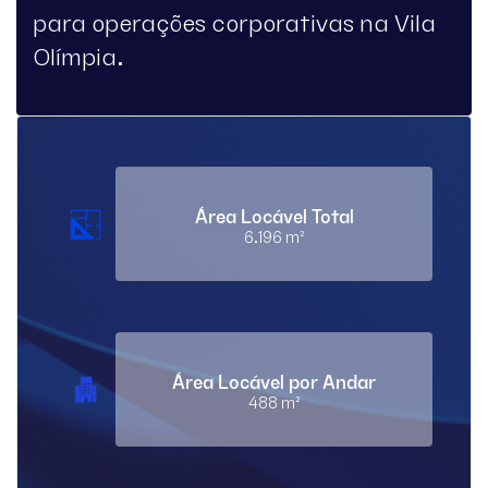
para operações corporativas na Vila
Olímpia.
Área Locável Total
6.196 m²
Área Locável por Andar
488 m²