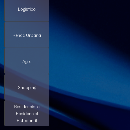
Logístico
Renda Urbana
Agro
Shopping
Residencial e
Residencial
Estudantil