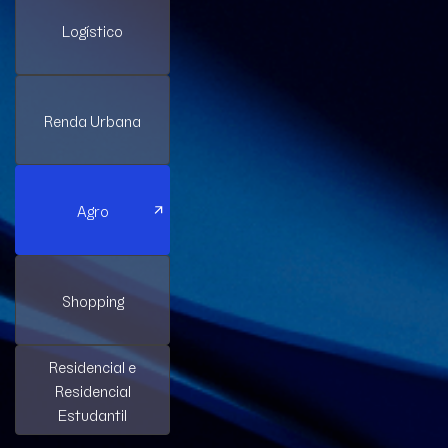
Logístico
Renda Urbana
Agro
Shopping
Residencial e
Residencial
Estudantil