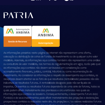
As informações previstas nesta página da internet não representam uma oferta,
colocação ou distribuição de cotas de fundos de investimento ou de qualquer outro valor
mobiliário. Ademais, as informações aqui contidas também não representam uma análise
ou consultoria de valor mobiliário, nos termos da regulamentação em vigor, razão pela qual
as informações aqui contidas não devem ser levadas em consideração como
aconselhamento financeiro, jurídico, contábil, tributário ou como recomendação de
investimento. Ao considerar as informações a respeito de desempenho aqui contidas, os
receptores devem atentar-se ao fato de que resultados (rentabilidade) passados não são
indicativos de resultados futuros. A rentabilidade divulgada pode não ser líquida de
impostos. Os eventos ou resultados futuros dependerão de uma série de fatores, todos os
quais podem diferir materialmente das premissas e circunstâncias nas quais as
informações aqui contidas se baseiam. Consequentemente, o desempenho futuro do(s)
Fundo(s) e de seus investimentos pode diferir materialmente das projeções e declarações
prospectivas contidas ou indicadas neste site. As projeções e / ou valores realizados futuros
dependerão, entre outros fatores, dos resultados operacionais, do valor dos ativos e das