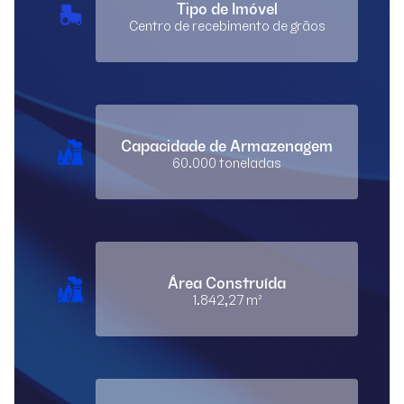
Tipo de Imóvel
Centro de recebimento de grãos
Capacidade de Armazenagem
60.000 toneladas
Área Construída
1.842,27 m²