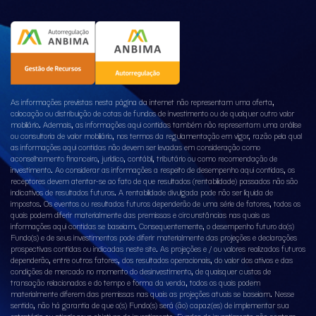
As informações previstas nesta página da internet não representam uma oferta,
colocação ou distribuição de cotas de fundos de investimento ou de qualquer outro valor
mobiliário. Ademais, as informações aqui contidas também não representam uma análise
ou consultoria de valor mobiliário, nos termos da regulamentação em vigor, razão pela qual
as informações aqui contidas não devem ser levadas em consideração como
aconselhamento financeiro, jurídico, contábil, tributário ou como recomendação de
investimento. Ao considerar as informações a respeito de desempenho aqui contidas, os
receptores devem atentar-se ao fato de que resultados (rentabilidade) passados não são
indicativos de resultados futuros. A rentabilidade divulgada pode não ser líquida de
impostos. Os eventos ou resultados futuros dependerão de uma série de fatores, todos os
quais podem diferir materialmente das premissas e circunstâncias nas quais as
informações aqui contidas se baseiam. Consequentemente, o desempenho futuro do(s)
Fundo(s) e de seus investimentos pode diferir materialmente das projeções e declarações
prospectivas contidas ou indicadas neste site. As projeções e / ou valores realizados futuros
dependerão, entre outros fatores, dos resultados operacionais, do valor dos ativos e das
condições de mercado no momento do desinvestimento, de quaisquer custos de
transação relacionados e do tempo e forma da venda, todos os quais podem
materialmente diferem das premissas nas quais as projeções atuais se baseiam. Nesse
sentido, não há garantia de que o(s) Fundo(s) será (ão) capaz(es) de implementar sua
estratégia ou atingir seus objetivos de investimento. Fundos de investimento não contam