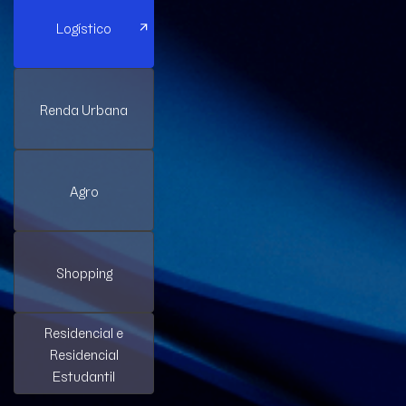
Logístico
Renda Urbana
Agro
Shopping
Residencial e
Residencial
Estudantil