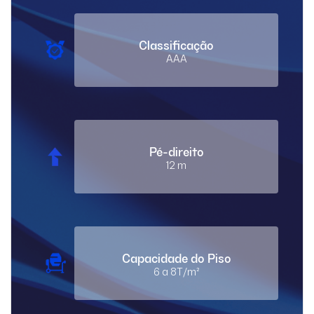
Classificação
AAA
Pé-direito
12 m
Capacidade do Piso
6 a 8T/m²