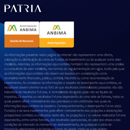
As informações previstas nesta página da internet não representam uma oferta,
colocação ou distribuição de cotas de fundos de investimento ou de qualquer outro valor
mobiliário. Ademais, as informações aqui contidas também não representam uma análise
ou consultoria de valor mobiliário, nos termos da regulamentação em vigor, razão pela qual
as informações aqui contidas não devem ser levadas em consideração como
aconselhamento financeiro, jurídico, contábil, tributário ou como recomendação de
investimento. Ao considerar as informações a respeito de desempenho aqui contidas, os
receptores devem atentar-se ao fato de que resultados (rentabilidade) passados não são
indicativos de resultados futuros. A rentabilidade divulgada pode não ser líquida de
impostos. Os eventos ou resultados futuros dependerão de uma série de fatores, todos os
quais podem diferir materialmente das premissas e circunstâncias nas quais as
informações aqui contidas se baseiam. Consequentemente, o desempenho futuro do(s)
Fundo(s) e de seus investimentos pode diferir materialmente das projeções e declarações
prospectivas contidas ou indicadas neste site. As projeções e / ou valores realizados futuros
dependerão, entre outros fatores, dos resultados operacionais, do valor dos ativos e das
condições de mercado no momento do desinvestimento, de quaisquer custos de
transação relacionados e do tempo e forma da venda, todos os quais podem