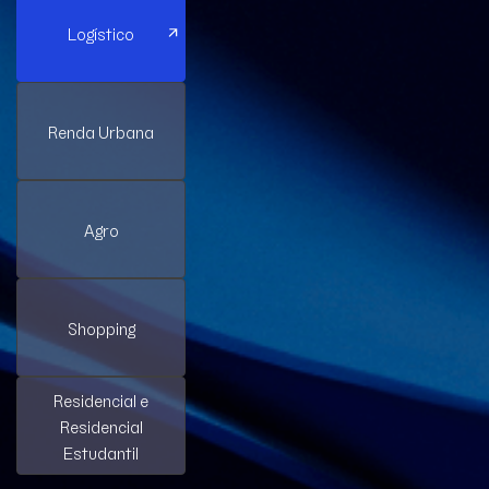
Logístico
Renda Urbana
Agro
Shopping
Residencial e
Residencial
Estudantil