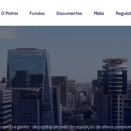
O Patria
Fundos
Documentos
Mídia
Regulat
BLCA11
BLMO11
BLCA11
CBOP11
CENU11
CBOP11
HGLG11
HGPO11
HGLG11
HGRE11
HGRU11
HGRE11
LVBI11
PATC11
LVBI11
PATL11
PLAG11
PATL11
 renda e ganho de capital através da aquisição de ativos premiu