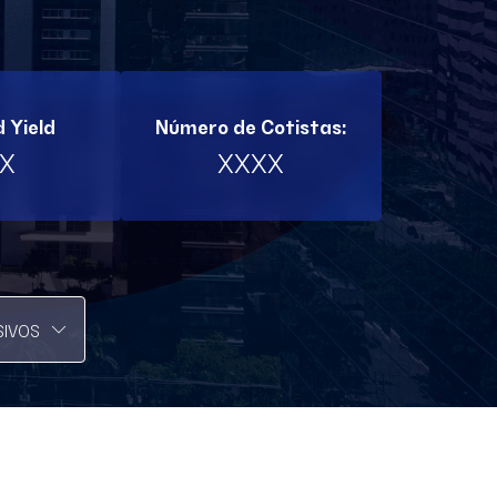
PVBI11
VCJR11
RBRL11
 Yield
Número de Cotistas:
SPTW11
X
XXXX
TRNT