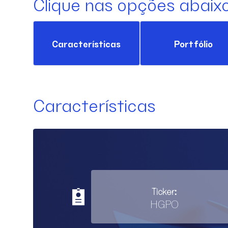
Clique nas opções abaix
Características
Portfólio
Características
Ticker:
HGPO