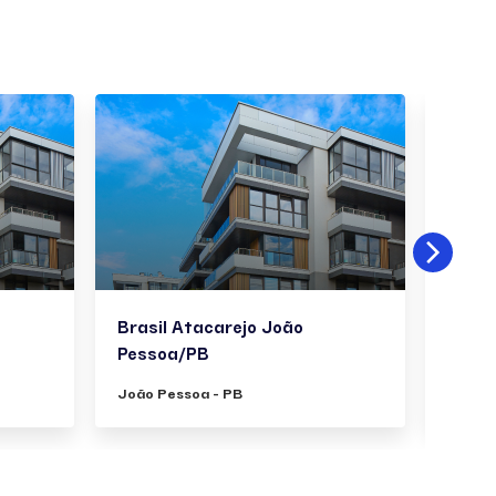
Brasil Atacarejo João
Brasi
Pessoa/PB
Pess
João Pessoa - PB
João P