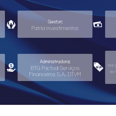
Gestor:
Patria Investimentos
Administradora:
Até 
BTG Pactual Serviços
do 
Financeiros S.A. DTVM