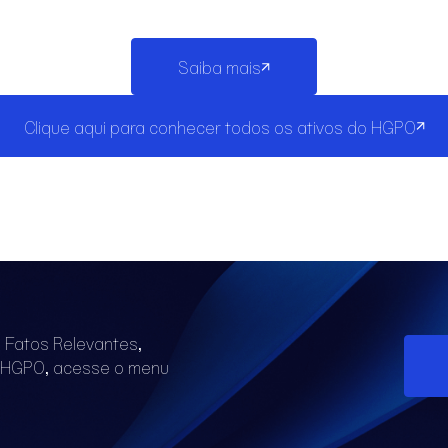
Saiba mais
Clique aqui para conhecer todos os ativos do HGPO
 Fatos Relevantes,
 HGPO, acesse o menu