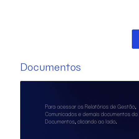
Documentos
Para acessar os Relatórios de Gestão,
Comunicados e demais documentos do
Documentos, clicando ao lado.