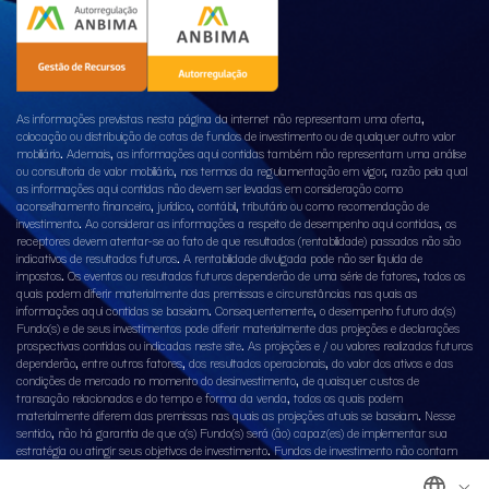
As informações previstas nesta página da internet não representam uma oferta,
colocação ou distribuição de cotas de fundos de investimento ou de qualquer outro valor
mobiliário. Ademais, as informações aqui contidas também não representam uma análise
ou consultoria de valor mobiliário, nos termos da regulamentação em vigor, razão pela qual
as informações aqui contidas não devem ser levadas em consideração como
aconselhamento financeiro, jurídico, contábil, tributário ou como recomendação de
investimento. Ao considerar as informações a respeito de desempenho aqui contidas, os
receptores devem atentar-se ao fato de que resultados (rentabilidade) passados não são
indicativos de resultados futuros. A rentabilidade divulgada pode não ser líquida de
impostos. Os eventos ou resultados futuros dependerão de uma série de fatores, todos os
quais podem diferir materialmente das premissas e circunstâncias nas quais as
informações aqui contidas se baseiam. Consequentemente, o desempenho futuro do(s)
Fundo(s) e de seus investimentos pode diferir materialmente das projeções e declarações
prospectivas contidas ou indicadas neste site. As projeções e / ou valores realizados futuros
dependerão, entre outros fatores, dos resultados operacionais, do valor dos ativos e das
condições de mercado no momento do desinvestimento, de quaisquer custos de
transação relacionados e do tempo e forma da venda, todos os quais podem
materialmente diferem das premissas nas quais as projeções atuais se baseiam. Nesse
sentido, não há garantia de que o(s) Fundo(s) será (ão) capaz(es) de implementar sua
estratégia ou atingir seus objetivos de investimento. Fundos de investimento não contam
com a garantia do administrador fiduciário, do gestor de recursos da carteira, de qualquer
×
mecanismo de seguro ou, ainda, do Fundo Garantidor de Créditos – FGC. Ao investidor é