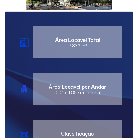
Área Locável Total
7.833 m²
Área Locável por Andar
1.004 a 1.897 m² (boma)
Classificação