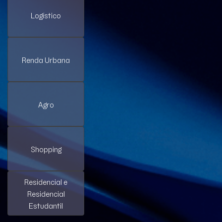
Logístico
Renda Urbana
Agro
Shopping
Residencial e
Residencial
Estudantil