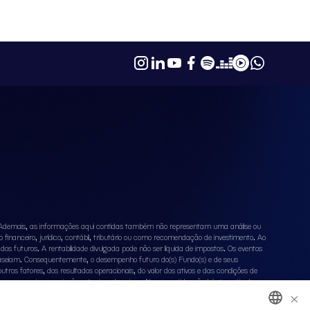
PVBI11
VCJR11
RBRL11
SPTW11
TRNT
io. Ademais, as informações aqui contidas também não representam uma análise ou
inanceiro, jurídico, contábil, tributário ou como recomendação de investimento. Ao
os futuros. A rentabilidade divulgada pode não ser líquida de impostos. Os eventos
 baseiam. Consequentemente, o desempenho futuro do(s) Fundo(s) e de seus
utros fatores, dos resultados operacionais, do valor dos ativos e das condições de
 nas quais as projeções atuais se baseiam. Nesse sentido, não há garantia de
×
fiduciário, do gestor de recursos da carteira, de qualquer mecanismo de seguro ou,
as relativas ao objetivo e à política de investimento do Fundo, e, ainda, das