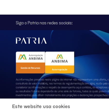
Siga o Patria nas redes sociais:
As informações previstas nesta página da internet não representam uma oferta, co
consultoria de valor mobiliário, nos termos da regulamentação em vigor, razão pel
considerar as informações a respeito de desempenho aqui contidas, os receptores de
ou resultados futuros dependerão de uma série de fatores, todos os quais podem 
investimentos pode diferir materialmente das projeções e declarações prospectivas co
mercado no momento do desinvestimento, de quaisquer custos de transação relaci
que o(s) Fundo(s) será (ão) capaz(es) de implementar sua estratégia ou atingir se
Este website usa cookies
ainda, do Fundo Garantidor de Créditos – FGC. Ao investidor é recomendada a leitu